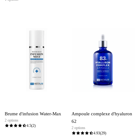
Brume d'infusion Water-Max
Ampoule complexe d'hyaluron
2 options
62
4.5
(2)
2 options
4.93
(29)