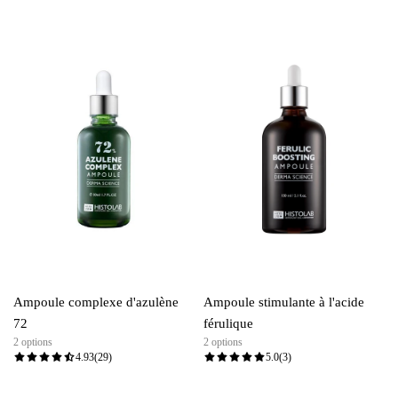
Ampoule complexe d'azulène
Ampoule stimulante à l'acide
72
férulique
2 options
2 options
4.93
(29)
5.0
(3)