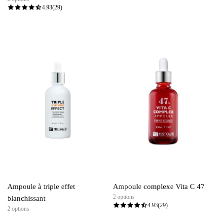
4.93
(29)
Ampoule à triple effet
Ampoule complexe Vita C 47
2 options
blanchissant
4.93
(29)
2 options